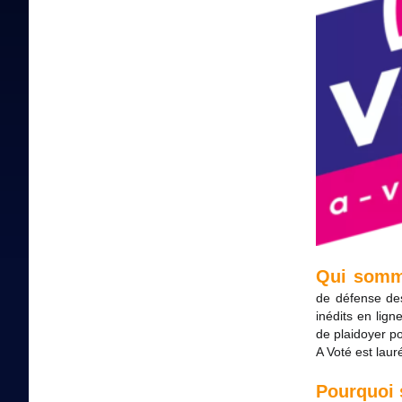
Qui somm
de défense des
inédits en lign
de plaidoyer po
A Voté est lau
Pourquoi 