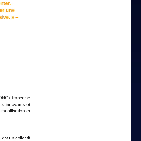
nter.
er une
ive. » –
ONG) française
ts innovants et
mobilisation et
 est un collectif