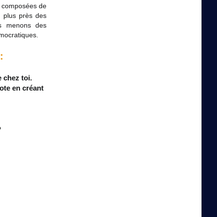
oté composées de
 plus près des
ous menons des
mocratiques.
:
 chez toi.
ote en créant
?