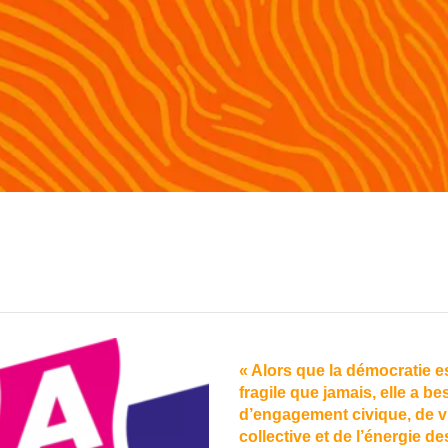
« Alors que la démocratie e
fragile que jamais, elle a be
d’engagement civique, de v
collective et de l’énergie de