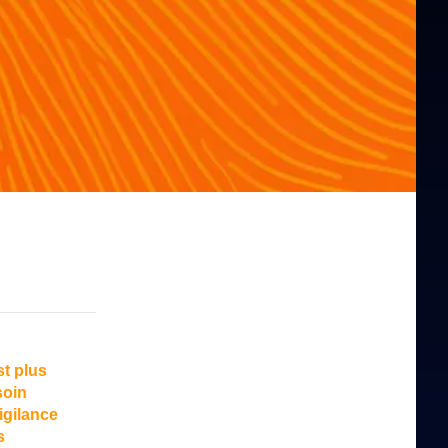
st plus
soin
igilance
s