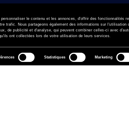
ersonnaliser le contenu et les annonces, d'offrir des fonctionnalités r
re trafic. Nous partageons également des informations sur l'utilisation 
x, de publicité et d'analyse, qui peuvent combiner celles-ci avec d'aut
'ils ont collectées lors de votre utilisation de leurs services.
férences
Statistiques
Marketing
MÉDIAS
ARCHIVES
CONTACT
MENTIONS LÉGALES
DO