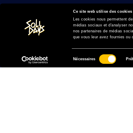
Ce site web utilise des cookies
Les cookies nous permettent de p
médias sociaux et d'analyser not
nos partenaires de médias sociau
que vous leur avez fournies ou qu
Sélection
Nécessaires
Pré
du
consentement
FAIRE UN DON À SOLIDARITÉ SIDA