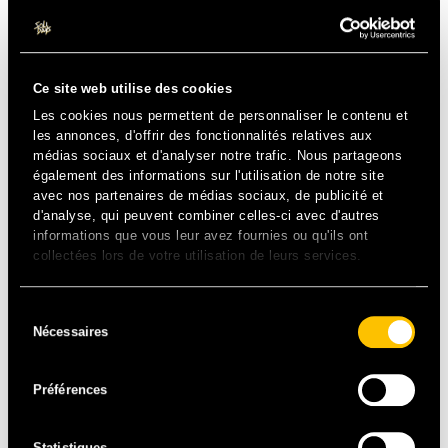
Beyrouth, Liban
Fondé en novembre 2010, le
Centre Marsa
est le premier
Ce site web utilise des cookies
centre de santé sexuelle du Moyen-Orient. Dans un contexte
sociétal répressif où parler de sexualité représente un risque, il
Les cookies nous permettent de personnaliser le contenu et
propose des services médicaux et de dépistage pour tous.
les annonces, d'offrir des fonctionnalités relatives aux
médias sociaux et d'analyser notre trafic. Nous partageons
La communauté LGBT+ et les femmes célibataires, publics
également des informations sur l'utilisation de notre site
victimes de stigmatisations et de discriminations s’y retrouvent
avec nos partenaires de médias sociaux, de publicité et
pour parler librement et sans jugement, dans un cadre qui
d'analyse, qui peuvent combiner celles-ci avec d'autres
respecte leur intimité et leur confidentialité.
informations que vous leur avez fournies ou qu'ils ont
collectées lors de votre utilisation de leurs services.
UNE MAISON DES JEUNES POUR PARLER DE SEXUALITÉ
SANS TABOU
Sélection
Nécessaires
du
Lomé, Togo
consentement
Préférences
Réduire les risques liés au VIH et autres infections sexuellement
transmissibles, telle est l’ambition de nos partenaires d’
Action
Santé pour Tous
qui ont ouvert une « maison des jeunes » en
Statistiques