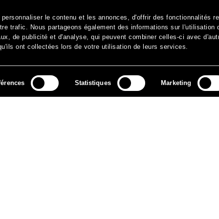
ersonnaliser le contenu et les annonces, d'offrir des fonctionnalités r
re trafic. Nous partageons également des informations sur l'utilisation 
x, de publicité et d'analyse, qui peuvent combiner celles-ci avec d'aut
'ils ont collectées lors de votre utilisation de leurs services.
férences
Statistiques
Marketing
MÉDIAS
ARCHIVES
CONTACT
MENTIONS LÉGALES
DO
NEWSLETTER