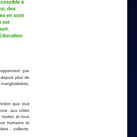
ccessible à
hui, des
tes en sont
n est
ourt,
 Education
loppement par
e depuis plus de
t marginalisées,
ction que tout
nce, aux côtés
 toutes et tous
ence humaine et
iées : collecte,