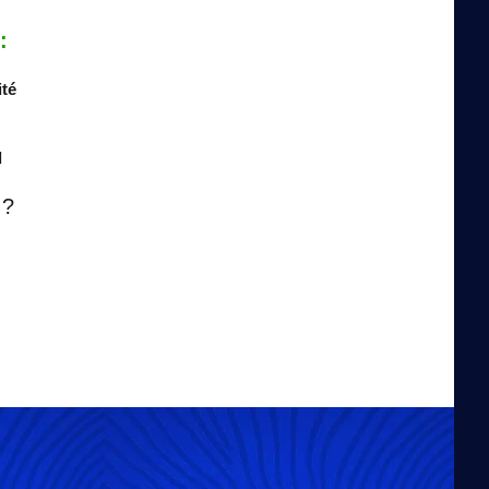
:
ité
l
 ?