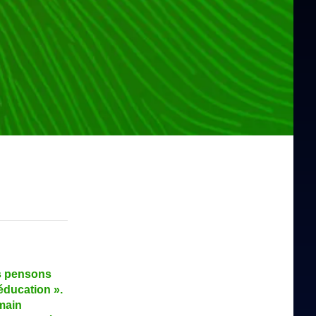
s pensons
éducation ».
umain