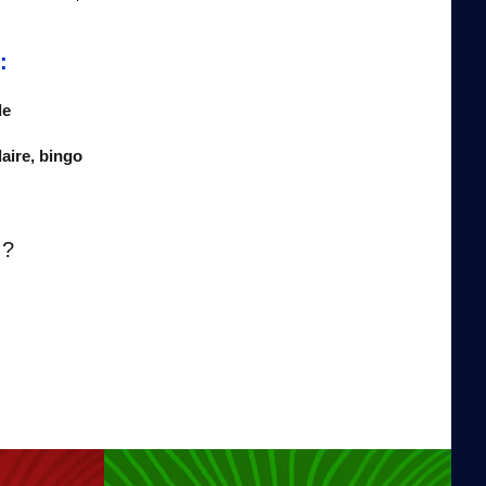
:
de
daire, bingo
 ?