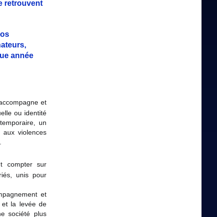
e retrouvent
nos
nateurs,
ue année
, accompagne et
lle ou identité
 temporaire, un
 aux violences
.
t compter sur
iés, unis pour
compagnement et
 et la levée de
ne société plus