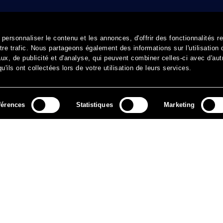
ersonnaliser le contenu et les annonces, d'offrir des fonctionnalités r
re trafic. Nous partageons également des informations sur l'utilisation 
x, de publicité et d'analyse, qui peuvent combiner celles-ci avec d'aut
'ils ont collectées lors de votre utilisation de leurs services.
férences
Statistiques
Marketing
MÉDIAS
ARCHIVES
CONTACT
MENTIONS LÉGALES
DO