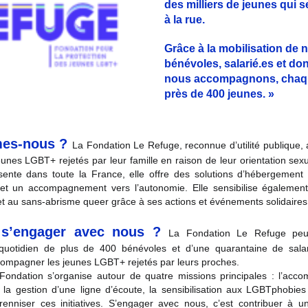
des milliers de jeunes qui s
à la rue.
Grâce à la mobilisation de 
bénévoles, salarié.es et do
nous accompagnons, chaq
près de 400 jeunes. »
es-nous ?
La Fondation Le Refuge, reconnue d’utilité publique
nes LGBT+ rejetés par leur famille en raison de leur orientation sexue
ente dans toute la France, elle offre des solutions d’hébergement
 et un accompagnement vers l’autonomie. Elle sensibilise également
 et au sans-abrisme queer grâce à ses actions et événements solidaires
 s’engager avec nous ?
La Fondation Le Refuge peu
quotidien de plus de 400 bénévoles et d’une quarantaine de salar
compagner les jeunes LGBT+ rejetés par leurs proches.
 Fondation s’organise autour de quatre missions principales : l’ac
 la gestion d’une ligne d’écoute, la sensibilisation aux LGBTphobies
enniser ces initiatives. S’engager avec nous, c’est contribuer à u