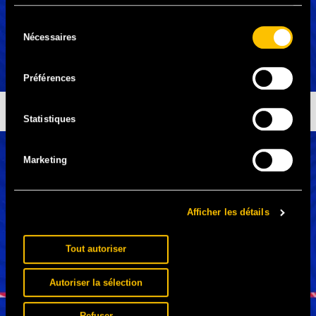
Sélection
Nécessaires
du
consentement
Préférences
BANQUES ALIMENTAIRES
Statistiques
Marketing
Afficher les détails
Tout autoriser
Autoriser la sélection
Refuser