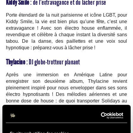
Kiddy Smile
: de l’extravagance et du lâcher prise
Porte étendard de la nuit parisienne et icône LGBT, pour
Kiddy Smile, la vie est bien plus qu’une fête, c’est une
extravagance ! Avec son électro house enflammée, il
revendique et célèbre à chaque instant la diversité sans
tabou. De la danse, des paillettes et une voix soul
hypnotique : préparez-vous à lâcher prise !
Thylacine
: DJ globe-trotteur planant
Après une immersion en Amérique Latine pour
enregistrer son deuxième album, Thylacine revient
pleinement inspiré pour nous envelopper dans ses sons
électro hypnotisants ! Des mélodies aériennes et une
bonne dose de house : de quoi transporter Solidays au
milieu des canyons et dunes de sable multicolores.
Jeremy Underground
: le plus groovy des diggers house