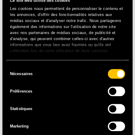
Ce site web utilise des cookies
Tout droit sorti des années 1990, le digger de house
music le plus en vue du moment s’apprête à transformer
Les cookies nous permettent de personnaliser le contenu et
Solidays en un véritable club New Yorkais !
les annonces, d'offrir des fonctionnalités relatives aux
médias sociaux et d'analyser notre trafic. Nous partageons
Collectionneur passionné et virtuose de la sélection,
également des informations sur l'utilisation de notre site
Jérémy Underground nous fera groover sans retenue sur
avec nos partenaires de médias sociaux, de publicité et
ses derniers trésors et compilations ultra-festifs : let’s
d'analyse, qui peuvent combiner celles-ci avec d'autres
dance !
informations que vous leur avez fournies ou qu'ils ont
collectées lors de votre utilisation de leurs services.
Sama’
: cheffe de file de la techno palestinienne
Sélection
La cheffe de file de la techno palestinienne vient faire
Nécessaires
transpirer Solidays ! Première DJ à avoir fait découvrir la
du
techno à son pays avec ses beats électro addictifs, Sama’
consentement
souffle un vent ultra-festif sur toute une génération et
Préférences
bouscule les préjugés. Il ne reste plus qu’à suivre ses
basses profondes et se laisser porter !
Statistiques
Mayra Andrade
: du soleil, du coeur et beaucoup de rythme
Marketing
Après cinq ans d’absence, la chanteuse capverdienne au