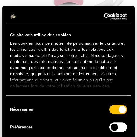
DÉCOUVRIR LA COLLECTION
Ce site web utilise des cookies
En quelques clics sur ce site de prévente et hop, un beau
Les cookies nous permettent de personnaliser le contenu et
souvenir de Solidays à récupérer à la boutique du
les annonces, d'offrir des fonctionnalités relatives aux
festival.
médias sociaux et d'analyser notre trafic. Nous partageons
également des informations sur l'utilisation de notre site
Un achat qui plus est, solidaire puisque 100% dédié au
avec nos partenaires de médias sociaux, de publicité et
financement des programmes d’aide aux malades, des
d'analyse, qui peuvent combiner celles-ci avec d'autres
actions de sensibilisation et de prévention (renvoie sur la
informations que vous leur avez fournies ou qu'ils ont
page des engagements
Nos programmes de
collectées lors de votre utilisation de leurs services.
prévention et d’aide aux malades
).
Se draper de sens c’est l’ADN du festival.
Sélection
Nécessaires
du
À DÉCOUVRIR
consentement
Préférences