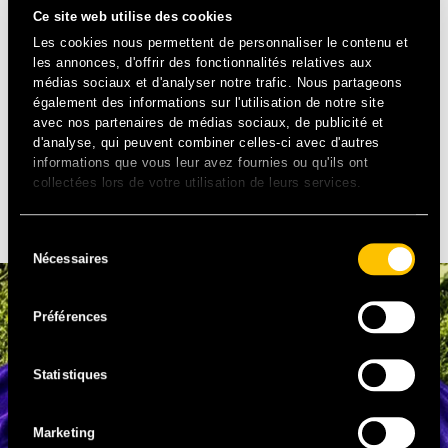
Ce site web utilise des cookies
P-S : Un remède au Soliblues
*
? Regarder cette vidéo
Les cookies nous permettent de personnaliser le contenu et
une fois par jour en attendant la prochaine édition.
les annonces, d'offrir des fonctionnalités relatives aux
*
Sentiment mélancolique survenant chez les festivaliers
médias sociaux et d'analyser notre trafic. Nous partageons
et organisateurs à la fin du festival Solidays
également des informations sur l'utilisation de notre site
avec nos partenaires de médias sociaux, de publicité et
Crédit photo : Axel Pixelle
d'analyse, qui peuvent combiner celles-ci avec d'autres
informations que vous leur avez fournies ou qu'ils ont
collectées lors de votre utilisation de leurs services.
À DÉCOUVRIR
Sélection
Nécessaires
du
consentement
Préférences
Statistiques
Marketing