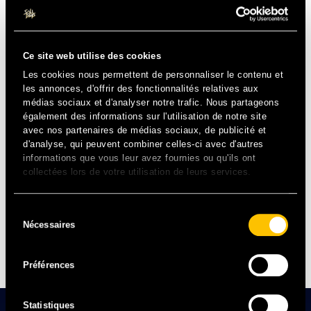
PUSH, ALERTES & EXCLUSIVITÉS
Ce site web utilise des cookies
Préparez au mieux votre venue, découvrez la prog’ et les
Les cookies nous permettent de personnaliser le contenu et
infos pratiques.
les annonces, d'offrir des fonctionnalités relatives aux
Orientez-vous et retrouvez facilement vos amis grâce à la
médias sociaux et d'analyser notre trafic. Nous partageons
map intéractive, ajoutez vos artistes aux favoris pour être
également des informations sur l'utilisation de notre site
averti 15mn avant leur passage sur scène grâce à l’appli
avec nos partenaires de médias sociaux, de publicité et
Solidays 2026.
d'analyse, qui peuvent combiner celles-ci avec d'autres
informations que vous leur avez fournies ou qu'ils ont
Maintenant disponible sur les stores
collectées lors de votre utilisation de leurs services.
Sélection
Nécessaires
du
consentement
Préférences
Statistiques