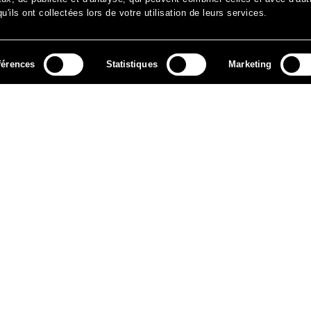
'ils ont collectées lors de votre utilisation de leurs services.
férences
Statistiques
Marketing
MÉDIAS
ARCHIVES
CONTACT
MENTIONS LÉGALES
DO
NEWSLETTER
ok