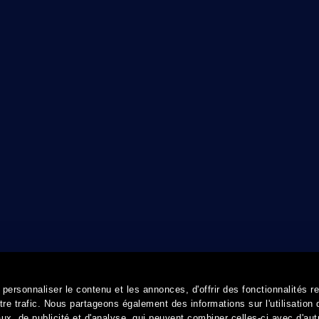
ersonnaliser le contenu et les annonces, d'offrir des fonctionnalités r
re trafic. Nous partageons également des informations sur l'utilisation 
x, de publicité et d'analyse, qui peuvent combiner celles-ci avec d'aut