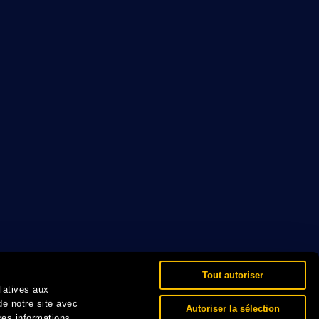
Tout autoriser
elatives aux
de notre site avec
Autoriser la sélection
res informations