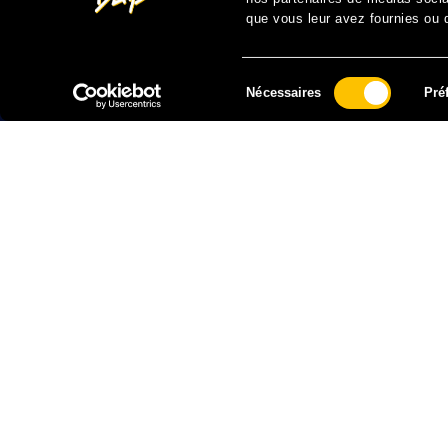
que vous leur avez fournies ou qu
Sélection
Nécessaires
Pré
du
consentement
FAIRE UN DON À SOLIDARITÉ SIDA