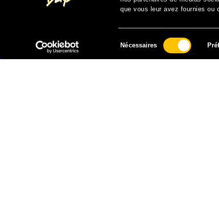
que vous leur avez fournies ou qu
Sélection
Nécessaires
Pré
du
consentement
FAIRE UN DON À SOLIDARITÉ SIDA