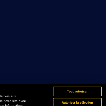
Tout autoriser
elatives aux
de notre site avec
Autoriser la sélection
res informations