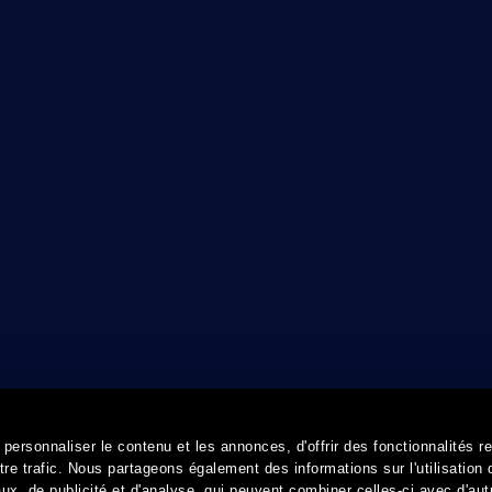
ersonnaliser le contenu et les annonces, d'offrir des fonctionnalités r
re trafic. Nous partageons également des informations sur l'utilisation 
x, de publicité et d'analyse, qui peuvent combiner celles-ci avec d'aut