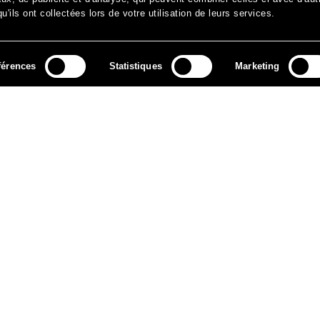
'ils ont collectées lors de votre utilisation de leurs services.
férences
Statistiques
Marketing
MÉDIAS
ARCHIVES
CONTACT
MENTIONS LÉGALES
DO
NEWSLETTER
ok