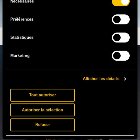
Nécessaires
du
consentement
Préférences
PANTEROS666 PRÉSENTE 100% EUROTRANCE
Statistiques
Marketing
Afficher les détails
Tout autoriser
Autoriser la sélection
Refuser