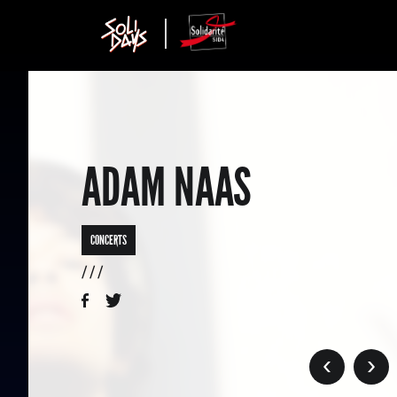
ADAM NAAS
CONCERTS
/ / /
›
›