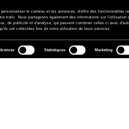
ersonnaliser le contenu et les annonces, d'offrir des fonctionnalités r
re trafic. Nous partageons également des informations sur l'utilisation 
x, de publicité et d'analyse, qui peuvent combiner celles-ci avec d'aut
'ils ont collectées lors de votre utilisation de leurs services.
férences
Statistiques
Marketing
MÉDIAS
ARCHIVES
CONTACT
MENTIONS LÉGALES
DO
NEWSLETTER