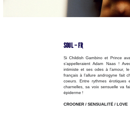
e
SOUL – FR
Si Childish Gambino et Prince avaie
s’appelleraient Adam Naas ! Ave
intimiste et ses odes à l’amour, l
français à l’allure androgyne fait c
coeurs. Entre rythmes érotiques e
charnelles, sa voix sensuelle va fa
épiderme !
CROONER / SENSUALITÉ / LOVE