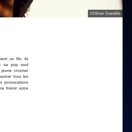
©Olivier Grandille
nt un fils, ils
c sa pop soul
e jeune crooner
havirer tous les
t provocations
ire frémir votre