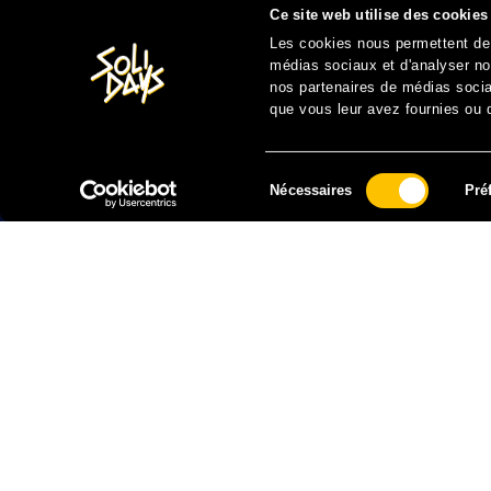
Ce site web utilise des cookies
Les cookies nous permettent de p
médias sociaux et d'analyser not
nos partenaires de médias sociau
que vous leur avez fournies ou qu
Sélection
Nécessaires
Pré
du
consentement
FAIRE UN DON À SOLIDARITÉ SIDA