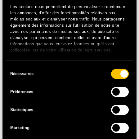
Les cookies nous permettent de personnaliser le contenu et
les annonces, d'offrir des fonctionnalités relatives aux
médias sociaux et d'analyser notre trafic. Nous partageons
également des informations sur l'utilisation de notre site
avec nos partenaires de médias sociaux, de publicité et
d'analyse, qui peuvent combiner celles-ci avec d'autres
informations que vous leur avez fournies ou qu'ils ont
R&B – USA
collectées lors de votre utilisation de leurs services.
Propulsé par Dr Dre, on arrête plus l’ascension
Sélection
spectaculaire du jeune prodige, désormais détenteur de
Nécessaires
du
deux Grammy Awards ! À la croisé des genres, son esprit
consentement
jazzy et funky transcende son rap et excite la crème du
hip-hop américain : de Kendrick Lamar à Snoop Dog…
Préférences
autant de collaborations aussi éclectiques que jouissives.
Véritable bête de scène, sa joie est communicative et son
Statistiques
groove ravageur : il va faire très chaud avec Anderson
.Paak & The Free Nationals sur les pelouses de
Longchamp !
Marketing
JAZZY / GRAMMY / CALIFORNIA DREAM