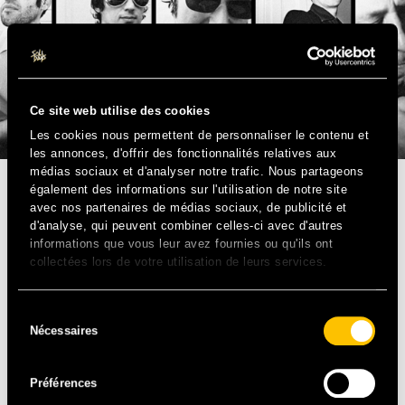
Ce site web utilise des cookies
Les cookies nous permettent de personnaliser le contenu et
les annonces, d'offrir des fonctionnalités relatives aux
médias sociaux et d'analyser notre trafic. Nous partageons
également des informations sur l'utilisation de notre site
ROCK – FR
avec nos partenaires de médias sociaux, de publicité et
d'analyse, qui peuvent combiner celles-ci avec d'autres
informations que vous leur avez fournies ou qu'ils ont
Il ne faudra pas plus de trois mesures à l’écoute de ces
collectées lors de votre utilisation de leurs services.
cinq rennais pour que le public de Solidays ne parte en
transe. Les Bikini Machine sonnent Vintage : les guitares
sont gorgées de reverbe, la basse est superbement
Sélection
vrombissante, les claviers ont une sonorité d’orgue
Nécessaires
du
Hammond, la batterie cogne, le chant est hargneux… Si
consentement
l’on rajoute à cela quelques bruitages et autres éléments
Préférences
électroniques, on obtient une sorte de bombe sonore ultra
groovy. Marier les époques pour les réinventer voilà la