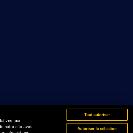
Tout autoriser
elatives aux
de notre site avec
Autoriser la sélection
res informations