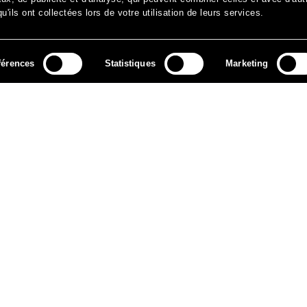
'ils ont collectées lors de votre utilisation de leurs services.
férences
Statistiques
Marketing
MÉDIAS
ARCHIVES
CONTACT
MENTIONS LÉGALES
DO
NEWSLETTER
ok