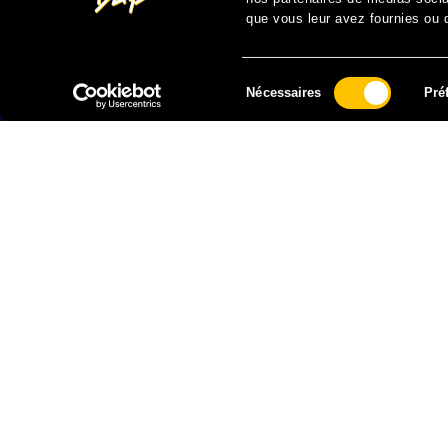
que vous leur avez fournies ou qu
Sélection
Nécessaires
Pré
du
consentement
FAIRE UN DON À SOLIDARITÉ SIDA