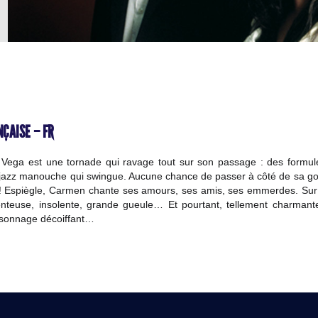
ÇAISE – FR
Vega est une tornade qui ravage tout sur son passage : des formule
jazz manouche qui swingue. Aucune chance de passer à côté de sa gou
! Espiègle, Carmen chante ses amours, ses amis, ses emmerdes. Sur 
enteuse, insolente, grande gueule… Et pourtant, tellement charmant
ersonnage décoiffant…