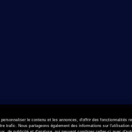
ersonnaliser le contenu et les annonces, d'offrir des fonctionnalités r
re trafic. Nous partageons également des informations sur l'utilisation 
x, de publicité et d'analyse, qui peuvent combiner celles-ci avec d'aut