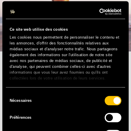
Ce site web utilise des cookies
Les cookies nous permettent de personnaliser le contenu et
les annonces, d'offrir des fonctionnalités relatives aux
médias sociaux et d'analyser notre trafic. Nous partageons
également des informations sur l'utilisation de notre site
avec nos partenaires de médias sociaux, de publicité et
POP/ROCK – GB
d'analyse, qui peuvent combiner celles-ci avec d'autres
informations que vous leur avez fournies ou qu'ils ont
collectées lors de votre utilisation de leurs services.
Chapeau sur la tête et guitare dans le dos, Charlie
Winston nous convie à partager ses envies d’ailleurs. A la
fois « hobo » et musicien prodige, ses itinérances sont le
Sélection
berceau de compositions enlevées et lumineuses, mêlant
Nécessaires
du
allègrement rock, soul, et pop. Performer hors pair, ses
consentement
odes à la bonne humeur sont de véritables bombes à
Préférences
retardement qu’il décapsule en live pour laisser place à
des hymnes à la danse portés par une énergie
résolument rock !