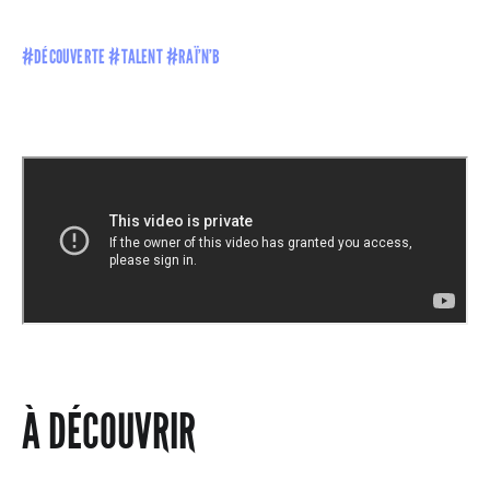
#DÉCOUVERTE #TALENT #RAÏ’N’B
À DÉCOUVRIR