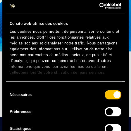
Ce site web utilise des cookies
Les cookies nous permettent de personnaliser le contenu et
les annonces, d'offrir des fonctionnalités relatives aux
médias sociaux et d'analyser notre trafic. Nous partageons
également des informations sur l'utilisation de notre site
avec nos partenaires de médias sociaux, de publicité et
d'analyse, qui peuvent combiner celles-ci avec d'autres
ELECTRO/ROCK – UK
informations que vous leur avez fournies ou qu'ils ont
collectées lors de votre utilisation de leurs services.
Délice electro-rock tout droit débarqué des eighties, ce
groupe originaire de Manchester a créé le buzz outre-
Sélection
manche en offrant une musique fraîche et non conforme.
Nécessaires
du
Entre révélation et vintage, Delphic sera à Solidays cette
consentement
année accompagné de sa bonne humeur contagieuse.
Préférences
Statistiques