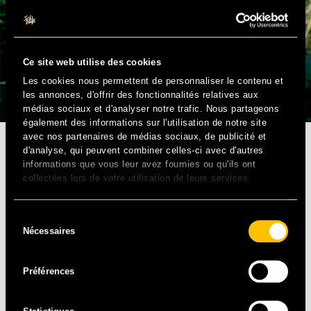
Ce site web utilise des cookies
Les cookies nous permettent de personnaliser le contenu et
les annonces, d'offrir des fonctionnalités relatives aux
médias sociaux et d'analyser notre trafic. Nous partageons
également des informations sur l'utilisation de notre site
avec nos partenaires de médias sociaux, de publicité et
d'analyse, qui peuvent combiner celles-ci avec d'autres
ROCK – UK
informations que vous leur avez fournies ou qu'ils ont
collectées lors de votre utilisation de leurs services.
La sensation rock la plus excitante de l’année s’appelle
Foals. Une vraie claque pour tous ceux qui ont eu
l’occasion de découvrir sur scène ces 5 jeunes anglais.
Sélection
Nécessaires
Guitares sous le menton, rythmes épileptiques, arpèges
du
électriques : mission réussie avec ce grand laboratoire
consentement
d’idées, à la fois indie rock, original et dansant. 15 ans
Préférences
après l’éclosion de Radiohead, Oxford donne naissance
à un nouveau groupe essentiel et inclassable.