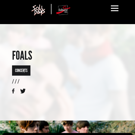
FOALS
CONCERTS
/ / /