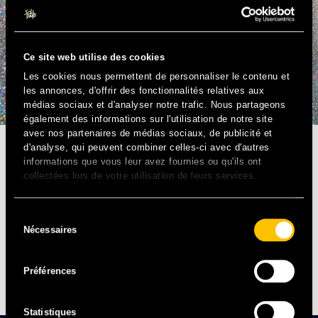
Ce site web utilise des cookies
Les cookies nous permettent de personnaliser le contenu et
les annonces, d'offrir des fonctionnalités relatives aux
médias sociaux et d'analyser notre trafic. Nous partageons
également des informations sur l'utilisation de notre site
avec nos partenaires de médias sociaux, de publicité et
d'analyse, qui peuvent combiner celles-ci avec d'autres
POP – FR
informations que vous leur avez fournies ou qu'ils ont
collectées lors de votre utilisation de leurs services.
Groupe de Pop Scintillante influencé par la grande
Industrie, Garçon d’Argent a su conquérir le jury du Prix
Sélection
Paris Jeunes Talents pour en devenir l’un des lauréats en
Nécessaires
du
2013. Le quintette aime les sons synthétiques, tout ce qui
consentement
peut se multiplier en des millions d’exemplaires, et
s’inspire avec respect des grands noms la scène pop
Préférences
hexagonale. À découvrir, sans modération !
Statistiques