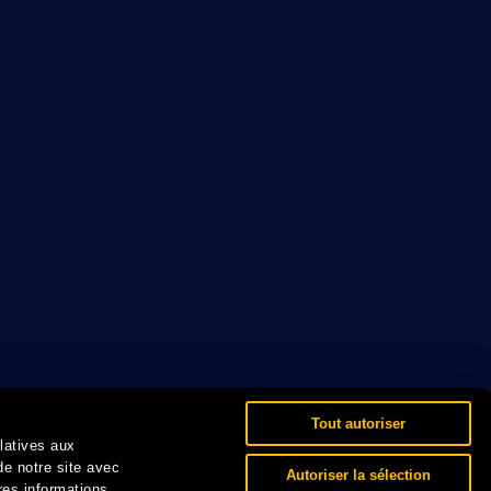
Tout autoriser
elatives aux
de notre site avec
Autoriser la sélection
res informations