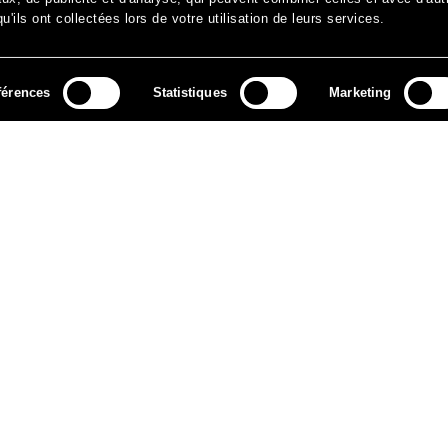
'ils ont collectées lors de votre utilisation de leurs services.
férences
Statistiques
Marketing
MÉDIAS
ARCHIVES
CONTACT
MENTIONS LÉGALES
DO
NEWSLETTER
ok