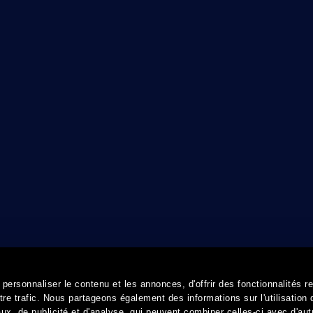
ersonnaliser le contenu et les annonces, d'offrir des fonctionnalités r
re trafic. Nous partageons également des informations sur l'utilisation 
x, de publicité et d'analyse, qui peuvent combiner celles-ci avec d'aut