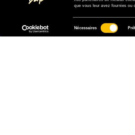
que vous leur avez fournies ou qu
Sélection
Nécessaires
Pré
du
consentement
FAIRE UN DON À SOLIDARITÉ SIDA