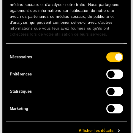
médias sociaux et d'analyser notre trafic. Nous partageons
également des informations sur l'utilisation de notre site
avec nos partenaires de médias sociaux, de publicité et
d'analyse, qui peuvent combiner celles-ci avec d'autres
informations que vous leur avez fournies ou qu'ils ont
collectées lors de votre utilisation de leurs services.
FUNK HIP-HOP – FR
Sélection
Nécessaires
du
Beatmaker et producteur de renom, Guts aime les défis et
les collab ! De l’électro-funk au jazz en passant par l’afro-
consentement
disco et le hip-hop, le groove est sans conteste son 6e
Préférences
sens ! Vous connaissez par coeur And The Living Is Easy
et avez encore la mélodie de Want It Back en tête… Plus
Statistiques
le choix : LET’S GROOVE !
DJ / LIVE BAND / GROOVY
Marketing
Afficher les détails