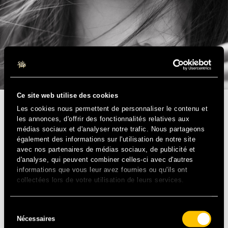
Ce site web utilise des cookies
Les cookies nous permettent de personnaliser le contenu et
POP/ROCK – FR
les annonces, d'offrir des fonctionnalités relatives aux
médias sociaux et d'analyser notre trafic. Nous partageons
La déferlante Izia brouille les frontières entre le rock,
également des informations sur l'utilisation de notre site
l’électro, le RnB, ou encore la cold-wave, dans son
avec nos partenaires de médias sociaux, de publicité et
nouvel opus La Vague. Sa voix, plus douce, est toujours
d'analyse, qui peuvent combiner celles-ci avec d'autres
informations que vous leur avez fournies ou qu'ils ont
aussi intense, les rythmes sont mordants, les guitares
collectées lors de votre utilisation de leurs services.
syncopées… Izia prend de la légèreté et nous promet une
énergie explosive sur scène !
Sélection
Nécessaires
du