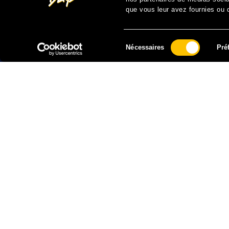
que vous leur avez fournies ou qu
Sélection
Nécessaires
Pré
du
consentement
FAIRE UN DON À SOLIDARITÉ SIDA