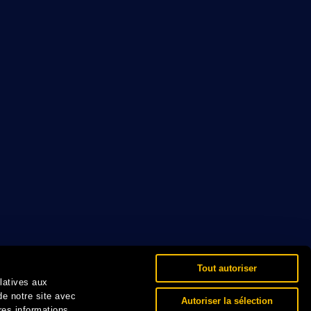
Tout autoriser
elatives aux
de notre site avec
Autoriser la sélection
res informations