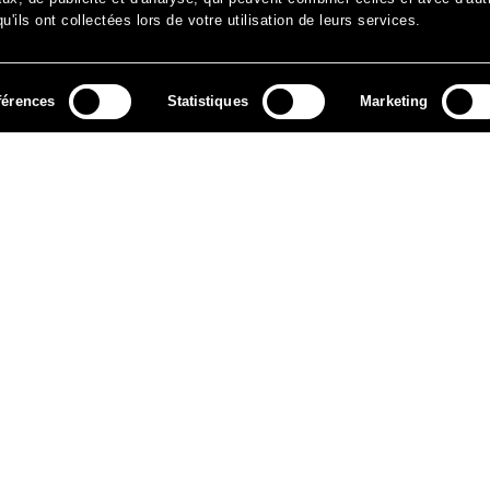
'ils ont collectées lors de votre utilisation de leurs services.
férences
Statistiques
Marketing
MÉDIAS
ARCHIVES
CONTACT
MENTIONS LÉGALES
DO
NEWSLETTER
ok