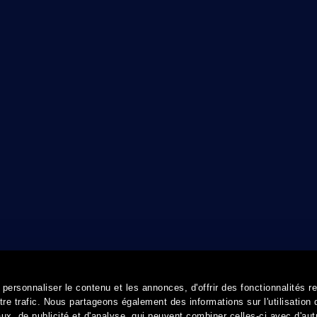
ersonnaliser le contenu et les annonces, d'offrir des fonctionnalités r
re trafic. Nous partageons également des informations sur l'utilisation 
x, de publicité et d'analyse, qui peuvent combiner celles-ci avec d'aut