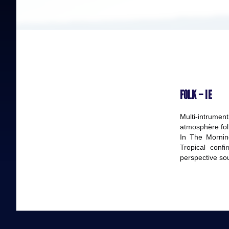
FOLK – IE
Multi-intrum
atmosphère fol
In The Morning
Tropical conf
perspective s