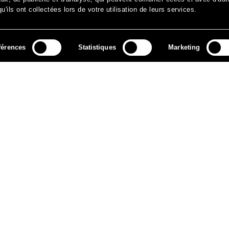
'ils ont collectées lors de votre utilisation de leurs services.
férences
Statistiques
Marketing
MÉDIAS
ARCHIVES
CONTACT
MENTIONS LÉGALES
DO
NEWSLETTER
ok