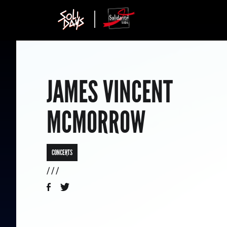
JAMES VINCENT
MCMORROW
CONCERTS
/ / /