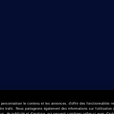
ersonnaliser le contenu et les annonces, d'offrir des fonctionnalités r
re trafic. Nous partageons également des informations sur l'utilisation 
x, de publicité et d'analyse, qui peuvent combiner celles-ci avec d'aut