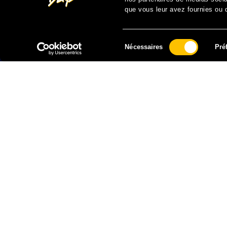
que vous leur avez fournies ou qu
Sélection
Nécessaires
Pré
du
consentement
FAIRE UN DON À SOLIDARITÉ SIDA