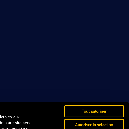
Tout autoriser
elatives aux
de notre site avec
Autoriser la sélection
res informations