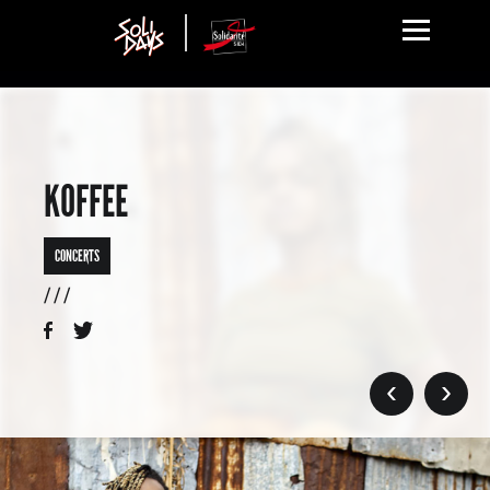
KOFFEE
CONCERTS
/ / /
›
›