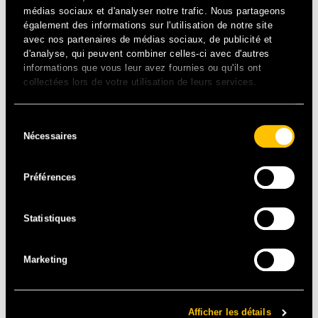
médias sociaux et d'analyser notre trafic. Nous partageons
également des informations sur l'utilisation de notre site
avec nos partenaires de médias sociaux, de publicité et
d'analyse, qui peuvent combiner celles-ci avec d'autres
informations que vous leur avez fournies ou qu'ils ont
collectées lors de votre utilisation de leurs services.
REGGAE – JAM
Sélection
Nécessaires
du
La Jamaïque a encore donné naissance à une pépite
reggae au futur prometteur ! À tout juste 18 ans, Koffee
consentement
fait voler en éclat les clichés violents de Kingston avec un
Préférences
reggae à la fois traditionnel et moderne alliant rub-a-dub
et dancehall. Elle affole déjà le monde entier et c’est à
Statistiques
Solidays qu’on découvrira la jeune prodige !
DANCEHALL / PÉPITE / FUTUR
Marketing
Afficher les détails