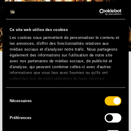
Ce site web utilise des cookies
Les cookies nous permettent de personnaliser le contenu et
les annonces, d'offrir des fonctionnalités relatives aux
médias sociaux et d'analyser notre trafic. Nous partageons
également des informations sur l'utilisation de notre site
avec nos partenaires de médias sociaux, de publicité et
PERCUSSIONS / DANSES ET CHANTS D’AFRIQUE –
d'analyse, qui peuvent combiner celles-ci avec d'autres
BF/CI/ML/SN
informations que vous leur avez fournies ou qu'ils ont
collectées lors de votre utilisation de leurs services.
La compagnie est composée de Issa Dembelé, Pazo
Diarra et Drissa Diarra formés dans les prestigieuses
Sélection
Théâtres nationaux et de Anne-Yolaine Diarra, « la perle
Nécessaires
du
blanche » de Sokan, une des rares percussionnistes
consentement
femme a se hisser à un niveau aussi élevé ; La virtuosité,
Préférences
la vitesse et l’endurance avec laquelle ils jouent du
djembé, du balafon et du dumdum sont étonnantes, pour