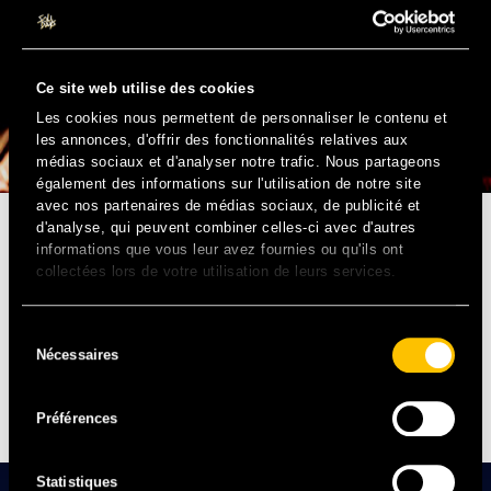
Ce site web utilise des cookies
Les cookies nous permettent de personnaliser le contenu et
les annonces, d'offrir des fonctionnalités relatives aux
médias sociaux et d'analyser notre trafic. Nous partageons
également des informations sur l'utilisation de notre site
avec nos partenaires de médias sociaux, de publicité et
d'analyse, qui peuvent combiner celles-ci avec d'autres
POP – FR
informations que vous leur avez fournies ou qu'ils ont
collectées lors de votre utilisation de leurs services.
Lauréate du tremplin Talents Ile-de-France, Leïla Ssina
délivre un show qui détonne où la pop est groove acide,
Sélection
et les textes mêlent ironie et optimisme. La jeune
Nécessaires
du
chanteuse n’a pas la langue dans sa poche et croque la
consentement
vie avec une énergie folle, attention, talent brut à suivre
de près !
Préférences
Statistiques