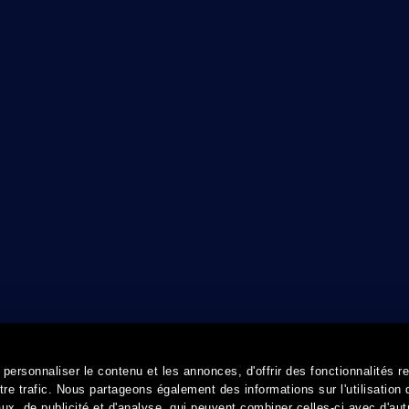
ersonnaliser le contenu et les annonces, d'offrir des fonctionnalités r
re trafic. Nous partageons également des informations sur l'utilisation 
x, de publicité et d'analyse, qui peuvent combiner celles-ci avec d'aut