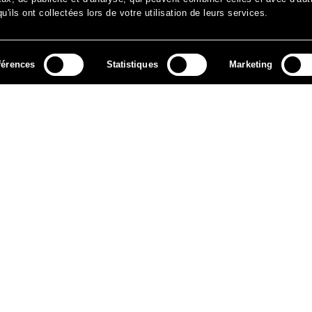
'ils ont collectées lors de votre utilisation de leurs services.
férences
Statistiques
Marketing
MÉDIAS
ARCHIVES
CONTACT
MENTIONS LÉGALES
DO
NEWSLETTER
ok