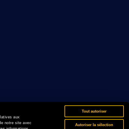
Tout autoriser
elatives aux
de notre site avec
Autoriser la sélection
res informations