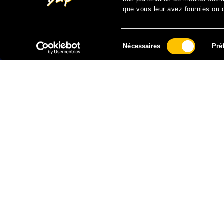
que vous leur avez fournies ou qu
Sélection
Nécessaires
Pré
du
consentement
FAIRE UN DON À SOLIDARITÉ SIDA