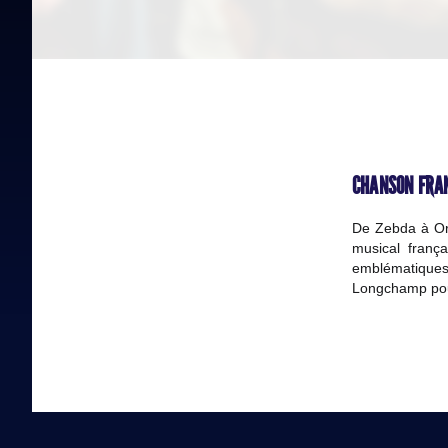
CHANSON FRAN
De Zebda à Or
musical franç
emblématiques
Longchamp pour