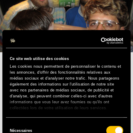
Ce site web utilise des cookies
TECHNO – FR
Les cookies nous permettent de personnaliser le contenu et
les annonces, d'offrir des fonctionnalités relatives aux
médias sociaux et d'analyser notre trafic. Nous partageons
Chantres du kitsch et du décalé, les loufoques Salut C’est
également des informations sur l'utilisation de notre site
Cool balancent une techno minimale et surtout festive.
avec nos partenaires de médias sociaux, de publicité et
Inclassable et imprévisible, le collectif nous embarque
d'analyse, qui peuvent combiner celles-ci avec d'autres
dans un délire irrésistible, entre bal de promo et carnaval
informations que vous leur avez fournies ou qu'ils ont
remixé à la sauce Spring Break. Imparable.
collectées lors de votre utilisation de leurs services.
Sélection
Nécessaires
du