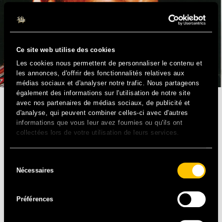
Ce site web utilise des cookies
Les cookies nous permettent de personnaliser le contenu et
les annonces, d'offrir des fonctionnalités relatives aux
médias sociaux et d'analyser notre trafic. Nous partageons
également des informations sur l'utilisation de notre site
avec nos partenaires de médias sociaux, de publicité et
FOLK ZULU – SA
d'analyse, qui peuvent combiner celles-ci avec d'autres
informations que vous leur avez fournies ou qu'ils ont
collectées lors de votre utilisation de leurs services.
Sam Tshabalala qui est auteur, compositeur et interprète
sud africain, débuta sa carrière avec les Malopoets. Son
répertoire est inspiré de la mosaïque des cultures
Sélection
d’Afrique du sud. Ses textes en zoulou, Sotho, Tswana,
Nécessaires
du
Shangaan et en Anglais, parlent de l’Afrique du sud
consentement
d’aujourd’hui et de la vie dans les townships. Ce sera
Préférences
l’occasion de le découvrir en formation acoustique, fidèle
à son dernier album, pour un grand moment de
communion avec le public.