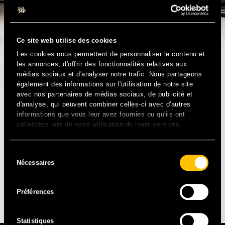
Ce site web utilise des cookies
Les cookies nous permettent de personnaliser le contenu et
les annonces, d'offrir des fonctionnalités relatives aux
médias sociaux et d'analyser notre trafic. Nous partageons
également des informations sur l'utilisation de notre site
avec nos partenaires de médias sociaux, de publicité et
d'analyse, qui peuvent combiner celles-ci avec d'autres
ELECTRO – GB
informations que vous leur avez fournies ou qu'ils ont
collectées lors de votre utilisation de leurs services.
Débarqué de Brighton, le duo South Central puise dans
des influences indie et électro techno pour créer un son
Sélection
qui retourne les dancefloors, de chaque côté de la
Nécessaires
du
Manche. Sans limite, le duo de producteurs/DJ’s emmêle
consentement
guitare dynamiques, voix électronique, rythmes endiablés
et sons barrés pour créer un cocktail irrésistiblement
Préférences
explosif.
Statistiques