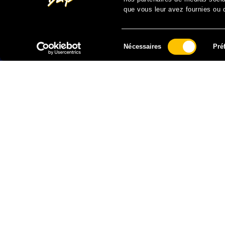
que vous leur avez fournies ou qu
Sélection
Nécessaires
Pré
du
consentement
FAIRE UN DON À SOLIDARITÉ SIDA