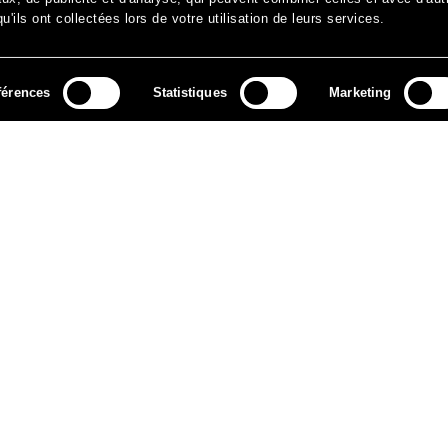
'ils ont collectées lors de votre utilisation de leurs services.
férences
Statistiques
Marketing
MÉDIAS
ARCHIVES
CONTACT
MENTIONS LÉGALES
DO
NEWSLETTER
ok