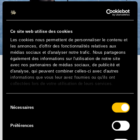
Ce site web utilise des cookies
Les cookies nous permettent de personnaliser le contenu et
les annonces, d'offrir des fonctionnalités relatives aux
médias sociaux et d'analyser notre trafic. Nous partageons
également des informations sur l'utilisation de notre site
avec nos partenaires de médias sociaux, de publicité et
ELECTRO HOUSE – FR
d'analyse, qui peuvent combiner celles-ci avec d'autres
informations que vous leur avez fournies ou qu'ils ont
collectées lors de votre utilisation de leurs services.
Musicien électro baignant dans l’ambiance club, The
Toxic Avenger a inventé une électro physique, rock et
apocalyptique. Sa musique, définit comme dense et
Sélection
violente, est la combinaison d’une énergie brute et d’un
Nécessaires
du
sens de la mélodie imparable qui lui ont permis de faire
consentement
une entrée fracassante dans le milieu électro
Préférences
international. Il s’associe sur scène avec un power duo
guitare-batterie, formant ainsi sur scène un vrai groupe
électro-rock aux sonorités denses et dance.