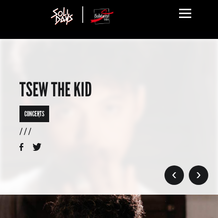
TSEW THE KID
CONCERTS
/ / /
›
›