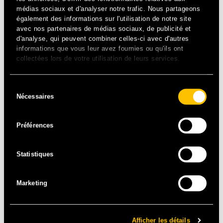
médias sociaux et d'analyser notre trafic. Nous partageons
également des informations sur l'utilisation de notre site
avec nos partenaires de médias sociaux, de publicité et
d'analyse, qui peuvent combiner celles-ci avec d'autres
informations que vous leur avez fournies ou qu'ils ont
collectées lors de votre utilisation de leurs services.
[R’N’B] – FR
Sélection
Nécessaires
du
Flow mélodieux, spleen poétique et doux beats R’n’B…
consentement
et oui, l’urbain peut être sensible ! En faisant bouger les
frontières du rap, Tsew The Kid est devenu en quelques
Préférences
mois, LA révélation qui affole la toile. Multi-instrumentiste,
auteur, compositeur et interprète, ce jeune prodige promet
Statistiques
un live absolument explosif !
FLOW / SPLEEN / PRODIGE
Marketing
Afficher les détails