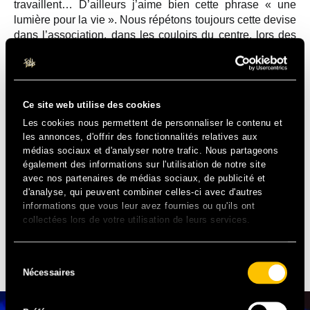
travaillent… D’ailleurs j’aime bien cette phrase « une
lumière pour la vie ». Nous répétons toujours cette devise
dans l’association, dans les couloirs du centre, lors des
manifestations… Partout !
Pour ton premier Solidays, le festival fêtera ses 20 ans.
Dans quel état d’esprit vas-tu fouler les pelouses de
Ce site web utilise des cookies
Longchamp ?
Les cookies nous permettent de personnaliser le contenu et
les annonces, d'offrir des fonctionnalités relatives aux
Je viens à Solidays pour observer, apprendre… Je vais
médias sociaux et d'analyser notre trafic. Nous partageons
poser un maximum de questions ! Je réfléchis déjà à une
également des informations sur l'utilisation de notre site
activité similaire en Côte d’Ivoire dans le but de lever des
avec nos partenaires de médias sociaux, de publicité et
fonds. Ce sera peut-être un événement un peu moins
d'analyse, qui peuvent combiner celles-ci avec d'autres
informations que vous leur avez fournies ou qu'ils ont
long mais très certainement avec des artistes engagés !
collectées lors de votre utilisation de leurs services.
À DÉCOUVRIR
Sélection
Nécessaires
du
consentement