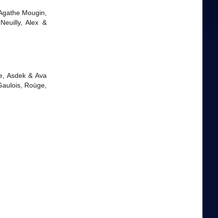
 Agathe Mougin,
euilly, Alex &
e, Asdek & Ava
Gaulois, Roüge,