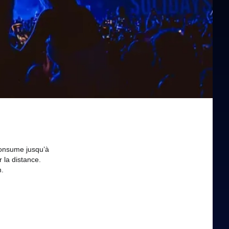
consume jusqu’à
r la distance.
n.