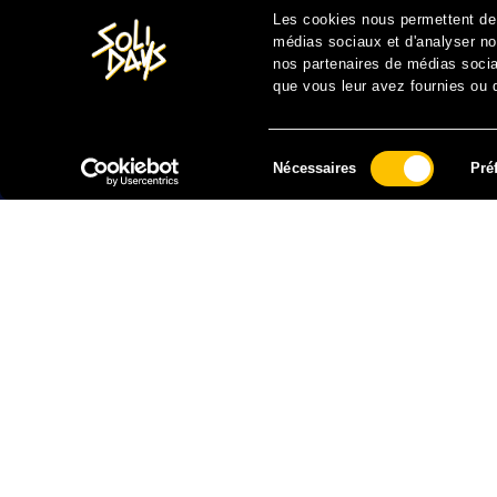
Les cookies nous permettent de p
médias sociaux et d'analyser not
nos partenaires de médias sociau
que vous leur avez fournies ou qu
Sélection
Nécessaires
Pré
du
consentement
FAIRE UN DON À SOLIDARITÉ SIDA