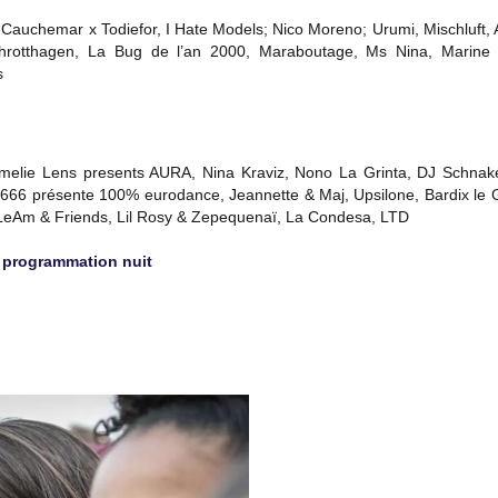
r Cauchemar x Todiefor, I Hate Models; Nico Moreno; Urumi, Mischluft,
hrotthagen, La Bug de l’an 2000, Maraboutage, Ms Nina, Marine N
s
Amelie Lens presents AURA, Nina Kraviz, Nono La Grinta, DJ Schnak
666 présente 100% eurodance, Jeannette & Maj, Upsilone, Bardix le 
 LeAm & Friends, Lil Rosy & Zepequenaï, La Condesa, LTD
a programmation nuit