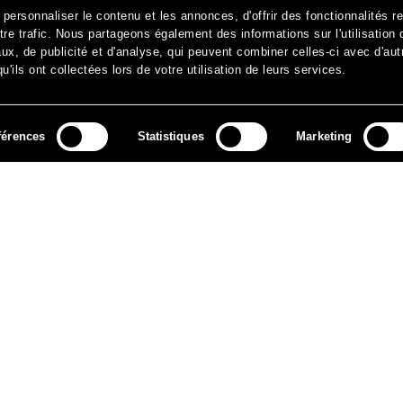
ersonnaliser le contenu et les annonces, d'offrir des fonctionnalités r
re trafic. Nous partageons également des informations sur l'utilisation 
x, de publicité et d'analyse, qui peuvent combiner celles-ci avec d'aut
'ils ont collectées lors de votre utilisation de leurs services.
férences
Statistiques
Marketing
MÉDIAS
ARCHIVES
CONTACT
MENTIONS LÉGALES
DO
NEWSLETTER