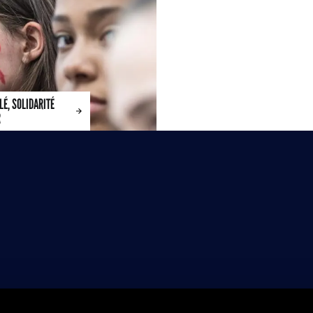
É, SOLIDARITÉ
R