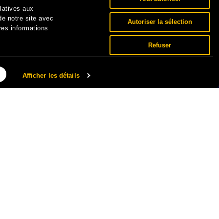
elatives aux
de notre site avec
Autoriser la sélection
res informations
Refuser
Afficher les détails
NNÉES PERSONNELLES ET COOKIES