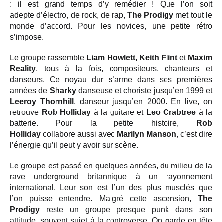
: il est grand temps d’y remédier ! Que l’on soit
adepte d’électro, de rock, de rap,
The Prodigy
met tout le
monde d’accord. Pour les novices, une petite rétro
s’impose.
Le groupe rassemble
Liam Howlett, Keith Flint
et
Maxim
Reality
, tous à la fois, compositeurs, chanteurs et
danseurs. Ce noyau dur s’arme dans ses premières
années de
Sharky
danseuse et choriste jusqu’en 1999 et
Leeroy Thornhill
, danseur jusqu’en 2000. En live, on
retrouve
Rob Holliday
à la guitare et
Leo Crabtree
à la
batterie. Pour la petite histoire,
Rob
Holliday
collabore aussi avec
Marilyn Manson
, c’est dire
l’énergie qu’il peut y avoir sur scène.
Le groupe est passé en quelques années, du milieu de la
rave underground britannique à un rayonnement
international. Leur son est l’un des plus musclés que
l’on puisse entendre. Malgré cette ascension,
The
Prodigy
reste un groupe presque punk dans son
attitude, souvent sujet à la controverse. On garde en tête