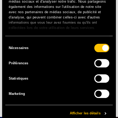
médias sociaux et d'analyser notre trafic. Nous partageons
également des informations sur l'utilisation de notre site
avec nos partenaires de médias sociaux, de publicité et
d'analyse, qui peuvent combiner celles-ci avec d'autres
informations que vous leur avez fournies ou qu'ils ont
collectées lors de votre utilisation de leurs services.
The Prodigy
est devenu en quelques années une
Sélection
référence dans le domaine de la musique électronique,
Nécessaires
du
allant jusqu’à éclater les frontières du genre et devenir
consentement
culte. Ils sont cette année à Solidays, et promettent de
faire puissamment vibrer l’hippodrome de Longchamp !
Préférences
Statistiques
Article de Marie Souquet
Marketing
À DÉCOUVRIR
Afficher les détails