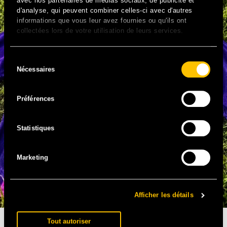
avec nos partenaires de médias sociaux, de publicité et
d'analyse, qui peuvent combiner celles-ci avec d'autres
informations que vous leur avez fournies ou qu'ils ont
collectées lors de votre utilisation de leurs services.
Sélection
Nécessaires
du
consentement
Préférences
Statistiques
Marketing
Afficher les détails
IL EST BEAU MON MAILLOT
Tout autoriser