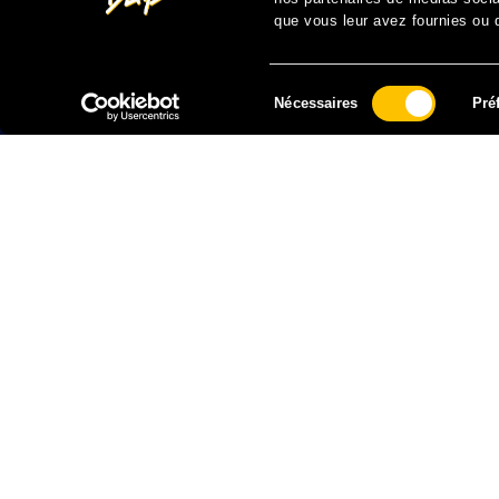
que vous leur avez fournies ou qu
Sélection
Nécessaires
Pré
du
consentement
FAIRE UN DON À SOLIDARITÉ SIDA