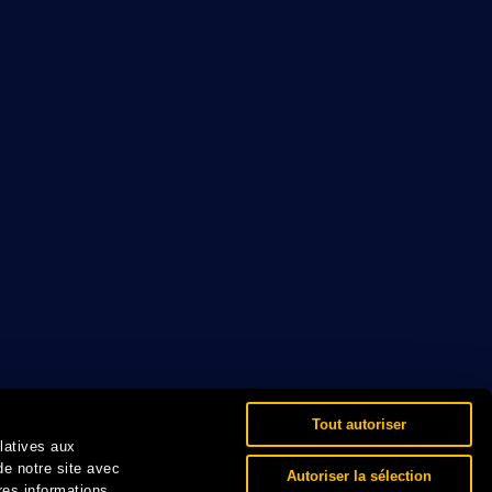
Tout autoriser
elatives aux
de notre site avec
Autoriser la sélection
res informations