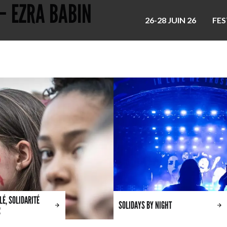
 – EZRA BABIN
26-28 JUIN 26
FES
É, SOLIDARITÉ
SOLIDAYS BY NIGHT
R