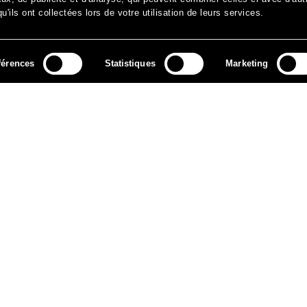
'ils ont collectées lors de votre utilisation de leurs services.
férences
Statistiques
Marketing
MÉDIAS
ARCHIVES
CONTACT
MENTIONS LÉGALES
DO
NEWSLETTER
ok