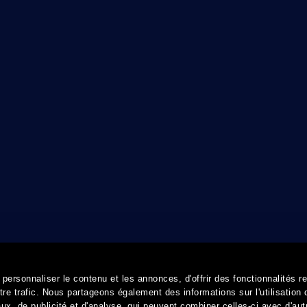
ersonnaliser le contenu et les annonces, d'offrir des fonctionnalités r
re trafic. Nous partageons également des informations sur l'utilisation 
x, de publicité et d'analyse, qui peuvent combiner celles-ci avec d'aut