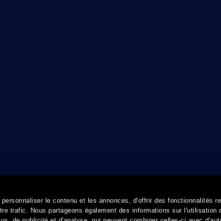
ersonnaliser le contenu et les annonces, d'offrir des fonctionnalités r
re trafic. Nous partageons également des informations sur l'utilisation 
x, de publicité et d'analyse, qui peuvent combiner celles-ci avec d'aut