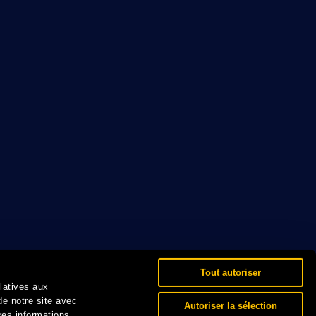
Tout autoriser
elatives aux
de notre site avec
Autoriser la sélection
res informations