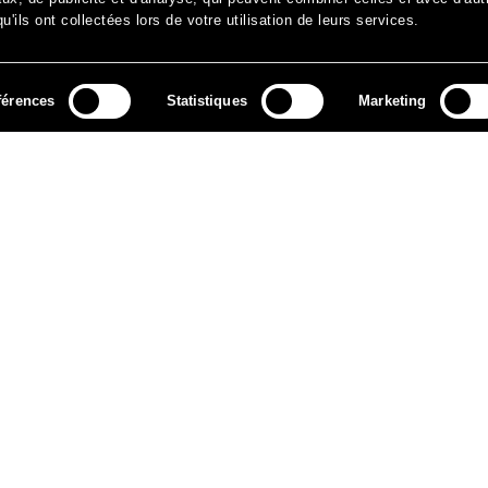
'ils ont collectées lors de votre utilisation de leurs services.
férences
Statistiques
Marketing
MÉDIAS
ARCHIVES
CONTACT
MENTIONS LÉGALES
DO
NEWSLETTER
ok