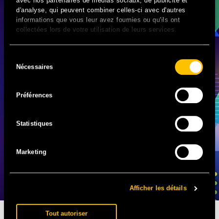
avec nos partenaires de médias sociaux, de publicité et
d'analyse, qui peuvent combiner celles-ci avec d'autres
informations que vous leur avez fournies ou qu'ils ont
collectées lors de votre utilisation de leurs services.
Sélection
Nécessaires
du
consentement
Préférences
Statistiques
Marketing
Afficher les détails
L’APPLI SOLIDAYS EST DISPONIBLE
Tout autoriser