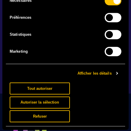
Nécessaires
du
consentement
Préférences
IL EST BEAU MON MAILLOT
Statistiques
25.06 - Votre festival. Votre team. Votre maillot. En
vente actuellement en exclusivité.
Marketing
EN SAVOIR +
Afficher les détails
1
2
…
89
Tout autoriser
Autoriser la sélection
Refuser