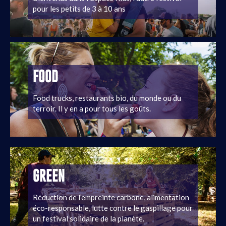
pour les petits de 3 à 10 ans
FOOD
Food trucks, restaurants bio, du monde ou du
terroir. Il y en a pour tous les goûts.
GREEN
Réduction de l’empreinte carbone, alimentation
éco-responsable, lutte contre le gaspillage pour
un festival solidaire de la planète.