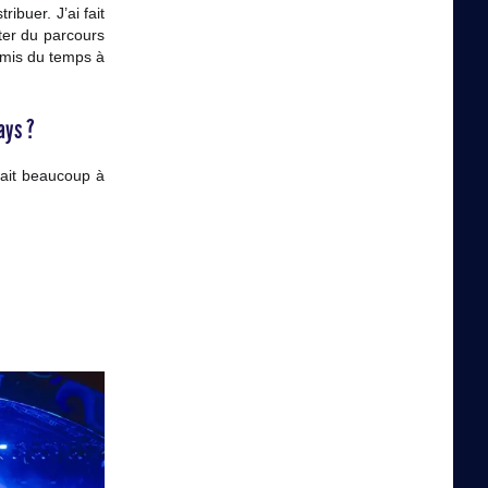
ibuer. J’ai fait
ter du parcours
i mis du temps à
ays ?
irait beaucoup à