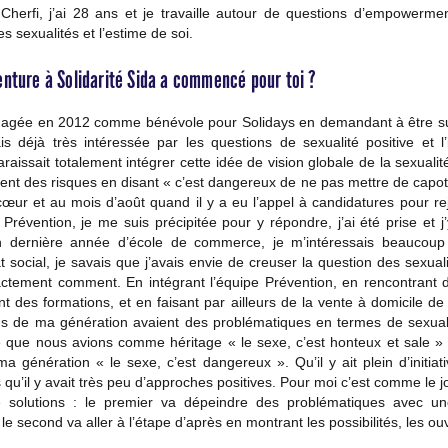
Cherfi, j’ai 28 ans et je travaille autour de questions d’empowerm
les sexualités et l’estime de soi.
nture à Solidarité Sida a commencé pour toi ?
gagée en 2012 comme bénévole pour Solidays en demandant à être sur
is déjà très intéressée par les questions de sexualité positive et l’i
aissait totalement intégrer cette idée de vision globale de la sexualit
ent des risques en disant « c’est dangereux de ne pas mettre de capote
œur et au mois d’août quand il y a eu l’appel à candidatures pour rej
révention, je me suis précipitée pour y répondre, j’ai été prise et j’
en dernière année d’école de commerce, je m’intéressais beaucoup
t social, je savais que j’avais envie de creuser la question des sexual
ctement comment. En intégrant l’équipe Prévention, en rencontrant 
nt des formations, et en faisant par ailleurs de la vente à domicile de 
ns de ma génération avaient des problématiques en termes de sexual
que nous avions comme héritage « le sexe, c’est honteux et sale » 
ma génération « le sexe, c’est dangereux ». Qu’il y ait plein d’initia
 qu’il y avait très peu d’approches positives. Pour moi c’est comme le j
e solutions : le premier va dépeindre des problématiques avec un
 le second va aller à l’étape d’après en montrant les possibilités, les ou