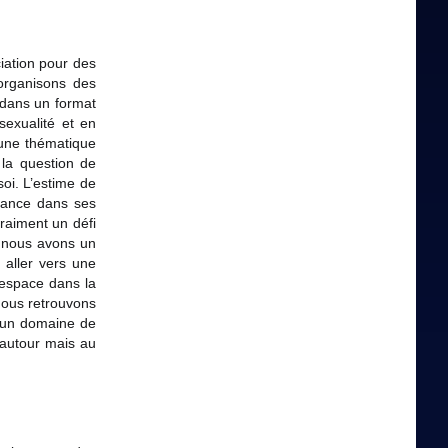
ciation pour des
 organisons des
 dans un format
exualité et en
i une thématique
 la question de
soi. L’estime de
fiance dans ses
vraiment un défi
 nous avons un
 aller vers une
l’espace dans la
 Nous retrouvons
t un domaine de
 autour mais au