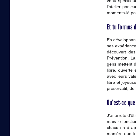
venu spécifiq
l’atelier par 
moments-là pou
Et tu formes 
En développant
ses expérience
découvert des
Prévention. La
gens mettent d
libre, ouverte
avec leurs vale
libre et joyeus
préservatif, de
Qu’est-ce que
J’ai arrêté d’ê
mais le fonctio
chacun a à ap
manière que le