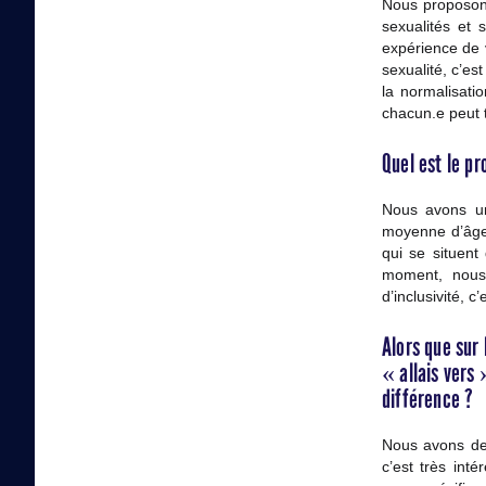
Nous proposons
sexualités et
expérience de v
sexualité, c’es
la normalisati
chacun.e peut 
Quel est le p
Nous avons un
moyenne d’âge 
qui se situent
moment, nous 
d’inclusivité, c
Alors que sur 
« allais vers
différence ?
Nous avons deu
c’est très int