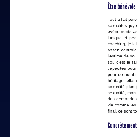
Être bénévole 
Tout à fait pu
sexualités joy
événements ass
ludique et pé
coaching, je la
assez centrale
l’estime de soi
soi, c’est le 
capacités pour 
pour de nombr
héritage telle
sexualité plus 
sexualité, mais
des demandes e
vie comme les 
final, ce sont 
Concrètement,