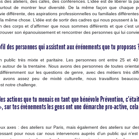
 des ateliers, des cafés, des conférences. L’idée est de libérer la pa
 surtout de montrer leur diversité. De la même façon que chaque 
ie différente, des aspirations professionnelles ou familiales différente
t la même chose. L’idée est de sortir des cadres qui nous poussent à l
on des corps et d’affirmer que nous sommes différents et que c’est u
trouver son épanouissement et rencontrer des personnes qui lui convi
rofil des personnes qui assistent aux événements que tu proposes 
 public très mixte et paritaire. Les personnes ont entre 25 et 4
autour de la trentaine. Nous avons des personnes de toutes orientat
 différemment sur les questions de genre, avec des métiers très diff
avons assez peu de mixité culturelle, nous travaillons beaucou
’est notre challenge.
les actions que tu menais en tant que bénévole Prévention, c’était
 », sur tes événements les gens ont une démarche pro-active, cela
x axes : des ateliers sur Paris, mais également des ateliers sur des f
éressant pour nous car nous intervenons auprès d’un public qui n’es