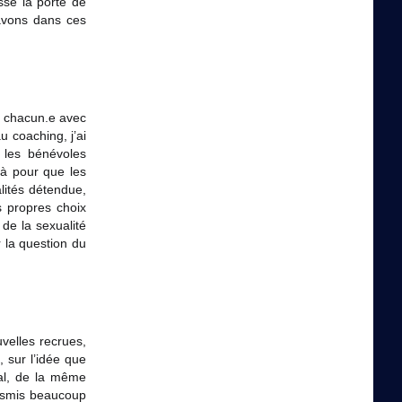
sé la porte de
 avons dans ces
à chacun.e avec
 coaching, j’ai
 les bénévoles
là pour que les
lités détendue,
s propres choix
de la sexualité
r la question du
velles recrues,
, sur l’idée que
al, de la même
ansmis beaucoup