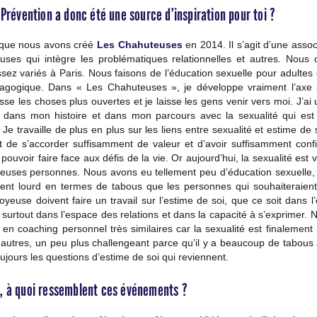
Prévention a donc été une source d’inspiration pour toi ?
isque nous avons créé
Les Chahuteuses
en 2014. Il s’agit d’une asso
euses qui intègre les problématiques relationnelles et autres. Nous
ez variés à Paris. Nous faisons de l’éducation sexuelle pour adultes
dagogique. Dans « Les Chahuteuses », je développe vraiment l’axe s
isse les choses plus ouvertes et je laisse les gens venir vers moi. J’a
 dans mon histoire et dans mon parcours avec la sexualité qui est
. Je travaille de plus en plus sur les liens entre sexualité et estime de 
fait de s’accorder suffisamment de valeur et d’avoir suffisamment con
pouvoir faire face aux défis de la vie. Or aujourd’hui, la sexualité est 
euses personnes. Nous avons eu tellement peu d’éducation sexuelle,
ment lourd en termes de tabous que les personnes qui souhaiteraient
joyeuse doivent faire un travail sur l’estime de soi, que ce soit dans 
 surtout dans l’espace des relations et dans la capacité à s’exprimer.
n coaching personnel très similaires car la sexualité est finalemen
autres, un peu plus challengeant parce qu’il y a beaucoup de tabous
toujours les questions d’estime de soi qui reviennent.
 à quoi ressemblent ces événements ?