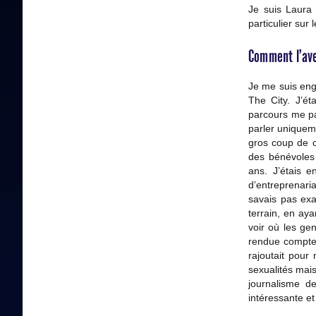
Je suis Laura 
particulier sur 
Comment l’ave
Je me suis en
The City. J’éta
parcours me par
parler uniquem
gros coup de c
des bénévoles P
ans. J’étais 
d’entreprenaria
savais pas exa
terrain, en aya
voir où les ge
rendue compte 
rajoutait pour 
sexualités mais
journalisme d
intéressante et