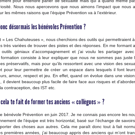
uement pour entendre parler de sexualité mais qui a quand même pas
curiosité. Nous nous apercevons que nous aimons l’impact que nous
r les mêmes raisons que l’équipe Prévention va à l’extérieur.
donc désormais les bénévoles Prévention ?
 « Les Chahuteuses », nous cherchions des outils qui permettraient 
s très variées de trouver des pistes et des réponses. En me formant au
 outils géniaux d’accompagnement et j’ai voulu les partager avec
 formation consiste à leur expliquer que nous ne sommes pas juste 
es préservatifs, mais pour qu’ils ressortent avec une vision des sexua
 et pour leur permettre de créer un espace dans lesquels il font leur
urs, amour, respect et jeu. En effet, quand on évolue dans une vision 
e, il devient beaucoup plus facile de faire face aux risques et d’aborde
 la contraception, des IST etc.
 cela te fait de former tes anciens « collègues » ?
tre bénévole Prévention en juin 2017. Je ne connais pas encore les nou
nnement de l’équipe est très horizontal, basé sur l’échange de savoirs
porter des choses aux autres. Cela me paraît donc tout à fait norm
s premières années, j’ai beaucoup appris des anciens qui m’ont tr