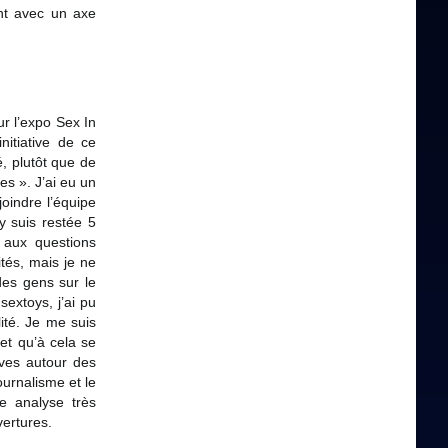
ent avec un axe
 l’expo Sex In
nitiative de ce
é, plutôt que de
s ». J’ai eu un
oindre l’équipe
y suis restée 5
 aux questions
ités, mais je ne
des gens sur le
sextoys, j’ai pu
ité. Je me suis
et qu’à cela se
tives autour des
ournalisme et le
e analyse très
vertures.