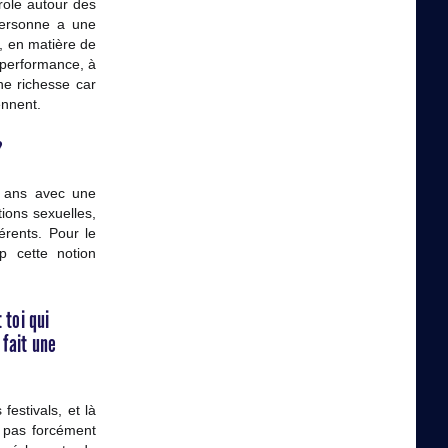
role autour des
personne a une
s, en matière de
a performance, à
ne richesse car
ennent.
?
0 ans avec une
ions sexuelles,
érents. Pour le
p cette notion
 toi qui
 fait une
estivals, et là
t pas forcément