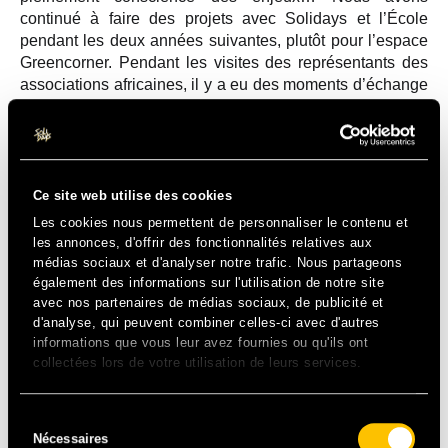
continué à faire des projets avec Solidays et l’École
pendant les deux années suivantes, plutôt pour l’espace
Greencorner. Pendant les visites des représentants des
associations africaines, il y a eu des moments d’échange
assez forts au sein de l’espace et c’est dans ces
moments-là qu’on se rendait compte de pourquoi on
réalisait ça.
Ce site web utilise des cookies
Les cookies nous permettent de personnaliser le contenu et
les annonces, d'offrir des fonctionnalités relatives aux
médias sociaux et d'analyser notre trafic. Nous partageons
également des informations sur l'utilisation de notre site
avec nos partenaires de médias sociaux, de publicité et
d'analyse, qui peuvent combiner celles-ci avec d'autres
informations que vous leur avez fournies ou qu'ils ont
collectées lors de votre utilisation de leurs services.
Sélection
Nécessaires
du