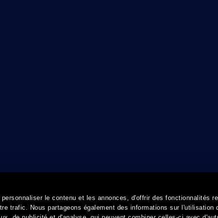
ersonnaliser le contenu et les annonces, d'offrir des fonctionnalités r
re trafic. Nous partageons également des informations sur l'utilisation 
x, de publicité et d'analyse, qui peuvent combiner celles-ci avec d'aut