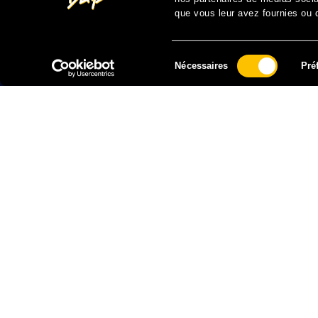
que vous leur avez fournies ou qu
Sélection
Nécessaires
Pré
du
consentement
FAIRE UN DON À SOLIDARITÉ SIDA