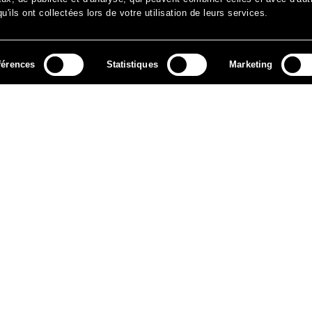
'ils ont collectées lors de votre utilisation de leurs services.
férences
Statistiques
Marketing
MÉDIAS
ARCHIVES
CONTACT
MENTIONS LÉGALES
DO
NEWSLETTER
ok