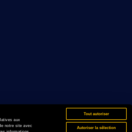
Tout autoriser
elatives aux
de notre site avec
Autoriser la sélection
res informations