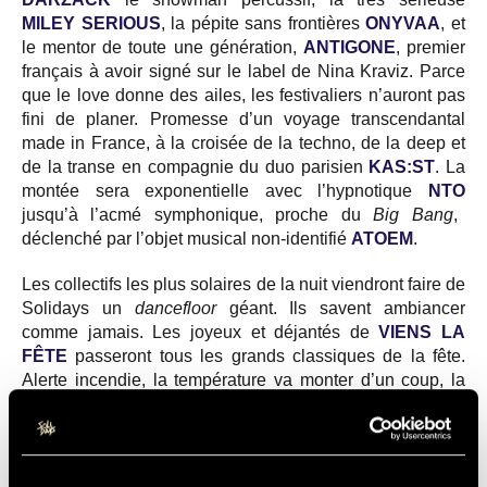
MILEY SERIOUS
, la pépite sans frontières
ONYVAA
, et
le mentor de toute une génération,
ANTIGONE
, premier
français à avoir signé sur le label de Nina Kraviz. Parce
que le love donne des ailes, les festivaliers n’auront pas
fini de planer. Promesse d’un voyage transcendantal
made in France, à la croisée de la techno, de la deep et
de la transe en compagnie du duo parisien
KAS:ST
. La
montée sera exponentielle avec l’hypnotique
NTO
jusqu’à l’acmé symphonique, proche du
Big Bang
,
déclenché par l’objet musical non-identifié
ATOEM
.
Les collectifs les plus solaires de la nuit viendront faire de
Solidays un
dancefloor
géant. Ils savent ambiancer
comme jamais. Les joyeux et déjantés de
VIENS LA
FÊTE
passeront tous les grands classiques de la fête.
Alerte incendie, la température va monter d’un coup, la
sueur va perler sur les peaux brûlantes devant
l’ambiance
clubbing caliente
de
LA CREOLE
. Eh oui,
c’est ça aussi, Solidays. Du cagnard même la nuit.