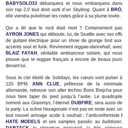
BABYSOLO33
débarquera et nous embarquera dans
son rap 2.0 tout droit sorti d’un
Skyblog
. Quant à
BRÖ
,
elle viendra pulvériser les codes grâce à sa plume lovée.
Qui a dit que le rock était mort ? Certainement pas
AYRON JONES
qui déboule, lui, de Seattle avec ses
riffs
de guitare électrique pour un
show
de grunge brut aux
accents soul et funk. Revirement
reggae-dancehall
, avec
BLAIZ FAYAH
, véritable ambianceur solaire, qui nous
prouve que le reggae français a encore de beaux jours
devant lui.
Sous le ciel étoilé de Solidays, les cœurs vont pulser à
120 BPM.
ANN CLUE
, prêtresse de la minimale
allemande, retrouve son alter techno Boris Brejcha pour
nous faire taper du pied jusqu’à l’aube. Le quadruple
nominé aux
Grammys
, l’éternel
DUBFIRE
, sera aussi de
la
party
. La scène hexagonale n’est pas en reste avec un
tout nouvel arrivage acide à souhait : l’anticonformiste
I
HATE MODELS
et ses samples passés au
bulldozer
,
DARZACK
le showman percussif, la très sérieuse