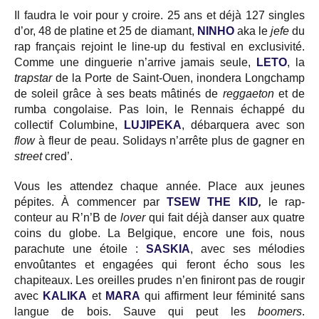
Il faudra le voir pour y croire. 25 ans et déjà 127 singles
d’or, 48 de platine et 25 de diamant,
NINHO
aka le
jefe
du
rap français rejoint le line-up du festival en exclusivité.
Comme une dinguerie n’arrive jamais seule,
LETO
, la
trapstar
de la Porte de Saint-Ouen, inondera Longchamp
de soleil grâce à ses beats mâtinés de
reggaeton
et de
rumba congolaise
.
Pas loin, le Rennais échappé du
collectif Columbine,
LUJIPEKA
, débarquera avec son
flow
à fleur de peau. Solidays n’arrête plus de gagner en
street
cred’.
Vous les attendez chaque année. Place aux jeunes
pépites. À commencer par
TSEW THE KID
,
le rap-
conteur au R’n’B de
lover
qui fait déjà danser aux quatre
coins du globe. La Belgique, encore une fois, nous
parachute une étoile :
SASKIA
,
avec ses mélodies
envoûtantes et engagées qui feront écho sous les
chapiteaux. Les oreilles prudes n’en finiront pas de rougir
avec
KALIKA
et
MARA
qui affirment leur féminité sans
langue de bois. Sauve qui peut les
boomers
.