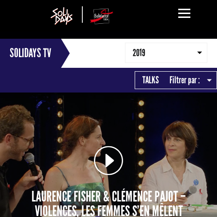
SOLIDAYS TV
2019
TALKS
Filtrer par :
LAURENCE FISHER & CLÉMENCE PAJOT –
VIOLENCES, LES FEMMES S’EN MÊLENT