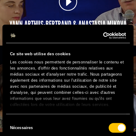
YANN ARTHUS-BERTRAND & ANASTASIA MIKOVA
– WOMAN, LE MONDE VU PAR LES FEMMES
Ce site web utilise des cookies
Les cookies nous permettent de personnaliser le contenu et
les annonces, d'offrir des fonctionnalités relatives aux
médias sociaux et d'analyser notre trafic. Nous partageons
également des informations sur l'utilisation de notre site
avec nos partenaires de médias sociaux, de publicité et
d'analyse, qui peuvent combiner celles-ci avec d'autres
informations que vous leur avez fournies ou qu'ils ont
collectées lors de votre utilisation de leurs services.
DR KABERUKA, MARISOL TOURAINE & STÉPHANIE
SEYDOUX – VIH : DES MÉDICAMENTS POUR TOUS
Sélection
Nécessaires
du